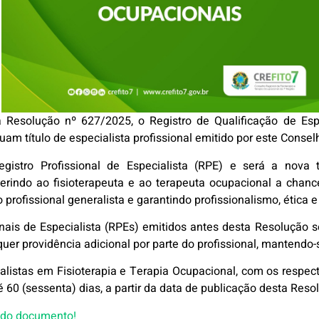
 Resolução nº 627/2025, o Registro de Qualificação de Espe
am título de especialista profissional emitido por este Consel
gistro Profissional de Especialista (RPE) e será a nova 
nferindo ao fisioterapeuta e ao terapeuta ocupacional a chan
o profissional generalista e garantindo profissionalismo, ética
ionais de Especialista (RPEs) emitidos antes desta Resolução
er providência adicional por parte do profissional, mantendo-s
ialistas em Fisioterapia e Terapia Ocupacional, com os respect
é 60 (sessenta) dias, a partir da data de publicação desta Reso
a do documento!