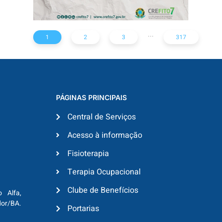
...
1
2
3
317
PÁGINAS PRINCIPAIS
Central de Serviços
Acesso à informação
Fisioterapia
Terapia Ocupacional
Clube de Benefícios
o Alfa,
dor/BA.
Portarias