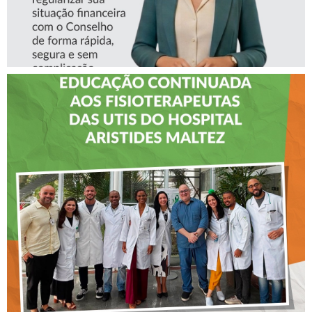
CREFITO-7 LEVA EDUCAÇÃO
CONTINUADA AOS
FISIOTERAPEUTAS DAS UTIs
DO HOSPITAL ARISTIDES
MALTEZ