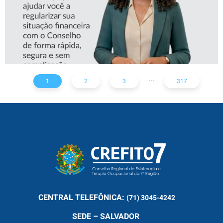
...
1
2
3
317
CENTRAL
TELEFÔNICA:
(71) 3045-4242
SEDE – SALVADOR