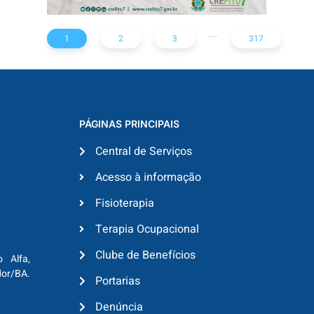
...
1
2
3
317
PÁGINAS PRINCIPAIS
Central de Serviços
Acesso à informação
Fisioterapia
Terapia Ocupacional
Clube de Benefícios
o Alfa,
dor/BA.
Portarias
Denúncia