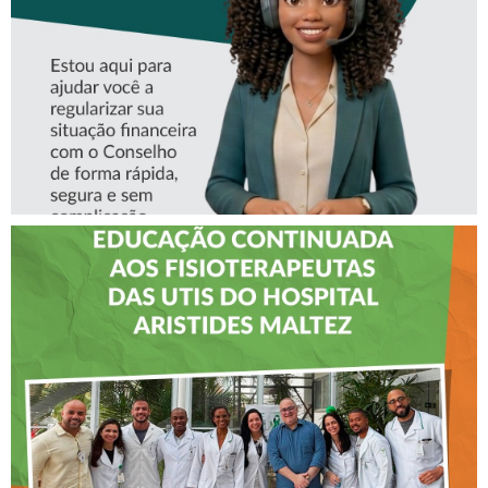
CREFITO-7
CREFITO-7 LEVA EDUCAÇÃO
CONTINUADA AOS
FISIOTERAPEUTAS DAS UTIs
DO HOSPITAL ARISTIDES
MALTEZ