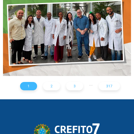
CONTINUADA AOS
FISIOTERAPEUTAS DAS UTIs
DO HOSPITAL ARISTIDES
MALTEZ
...
1
2
3
317