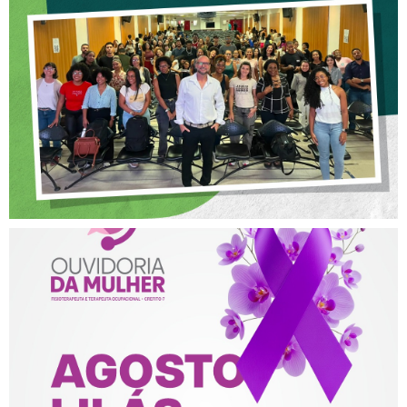
OFICINA SOBRE ÉTICA E
POSTURA PROFISSIONAL
NA FISIOTERAPIA
AGOSTO LILÁS – ACOLHER,
PROTEGER E COMBATER A
VIOLÊNCIA CONTRA A