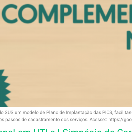
 do SUS um modelo de Plano de Implantação das PICS, facilitan
r os passos de cadastramento dos serviços. Acesse:: https://g