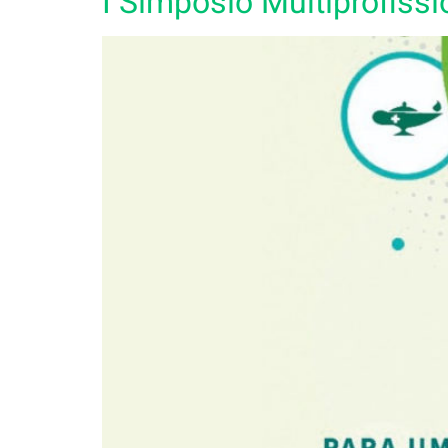
I Simpósio Multiprofissi