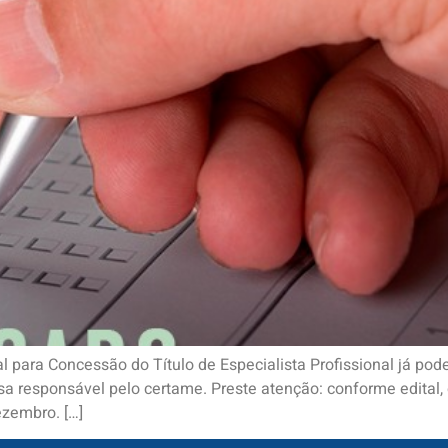
 para Concessão do Título de Especialista Profissional já pode
esa responsável pelo certame. Preste atenção: conforme edital, 
ezembro. […]