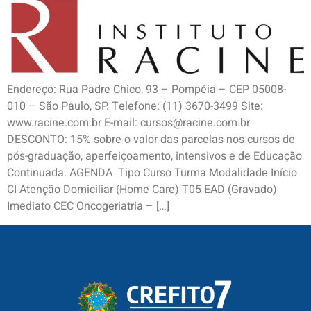
Endereço: Rua Padre Chico, 93 – Pompéia – CEP 05008-
010 – São Paulo, SP. Telefone: (11) 3670-3499 Site:
www.racine.com.br E-mail: cursos@racine.com.br
DESCONTO: 15% sobre o valor das parcelas nos cursos de
pós-graduação, aperfeiçoamento, intensivos e de Educação
Continuada. AGENDA Tipo Curso Turma Modalidade Início
CI Atenção Domiciliar (Home Care) T05 EAD (Gravado)
Imediato CEC Oncogeriatria – […]