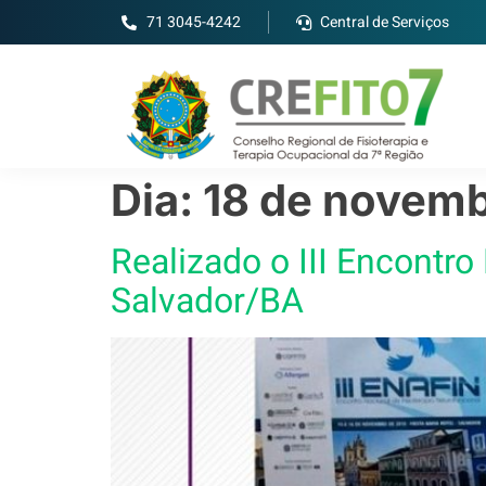
71 3045-4242
Central de Serviços
Dia:
18 de novemb
Realizado o III Encontr
Salvador/BA