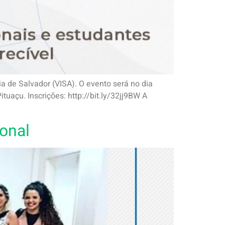
ia de Salvador (VISA). O evento será no dia
tuaçu. Inscrições: http://bit.ly/32jj9BW A
onal