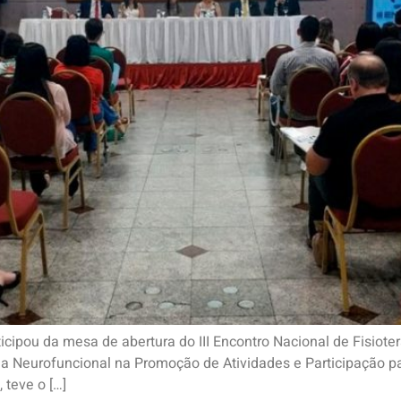
ticipou da mesa de abertura do III Encontro Nacional de Fisiote
a Neurofuncional na Promoção de Atividades e Participação par
 teve o […]