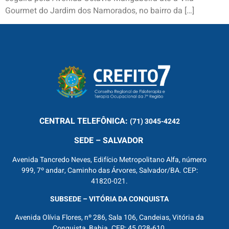
Gourmet do Jardim dos Namorados, no bairro da […]
CENTRAL
TELEFÔNICA:
(71) 3045-4242
SEDE – SALVADOR
Avenida Tancredo Neves, Edifício Metropolitano Alfa, número
999, 7º andar, Caminho das Árvores, Salvador/BA. CEP:
41820-021.
SUBSEDE – VITÓRIA DA CONQUISTA
Avenida Olívia Flores, nº 286, Sala 106, Candeias, Vitória da
Conquista, Bahia. CEP: 45.028-610.