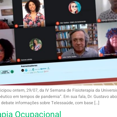
rticipou ontem, 29/07, da IV Semana de Fisioterapia da Univer
pêutico em tempos de pandemia”. Em sua fala, Dr. Gustavo abo
o debate informações sobre Telessaúde, com base […]
apia Ocupacional