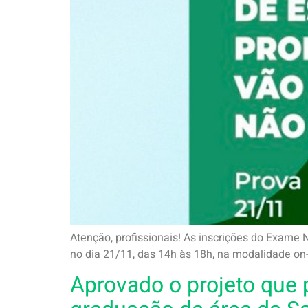
Atenção, profissionais! As inscrições do Exame 
no dia 21/11, das 14h às 18h, na modalidade on-l
Aprovado o projeto que 