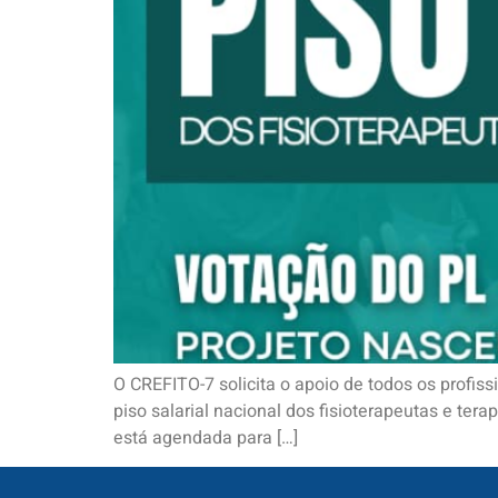
O CREFITO-7 solicita o apoio de todos os profiss
piso salarial nacional dos fisioterapeutas e tera
está agendada para […]