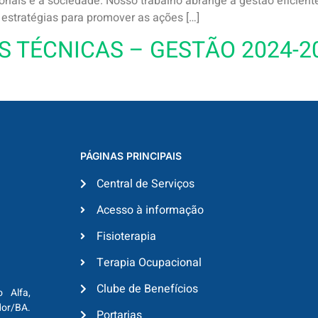
ssionais e a sociedade. Nosso trabalho abrange a gestão eficie
 estratégias para promover as ações […]
 TÉCNICAS – GESTÃO 2024-2
PÁGINAS PRINCIPAIS
Central de Serviços
Acesso à informação
Fisioterapia
Terapia Ocupacional
Clube de Benefícios
o Alfa,
dor/BA.
Portarias