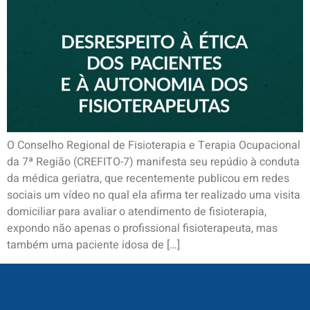
O Conselho Regional de Fisioterapia e Terapia Ocupacional
da 7ª Região (CREFITO-7) manifesta seu repúdio à conduta
da médica geriatra, que recentemente publicou em redes
sociais um vídeo no qual ela afirma ter realizado uma visita
domiciliar para avaliar o atendimento de fisioterapia,
expondo não apenas o profissional fisioterapeuta, mas
também uma paciente idosa de […]