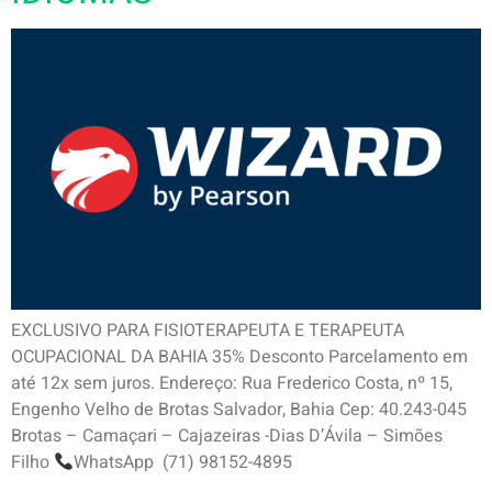
EXCLUSIVO PARA FISIOTERAPEUTA E TERAPEUTA
OCUPACIONAL DA BAHIA 35% Desconto Parcelamento em
até 12x sem juros. Endereço: Rua Frederico Costa, nº 15,
Engenho Velho de Brotas Salvador, Bahia Cep: 40.243-045
Brotas – Camaçari – Cajazeiras -Dias D’Ávila – Simões
Filho
WhatsApp (71) 98152-4895