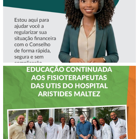
CREFITO-7
CREFITO-7 LEVA EDUCAÇÃO
CONTINUADA AOS
FISIOTERAPEUTAS DAS UTIs
DO HOSPITAL ARISTIDES
MALTEZ