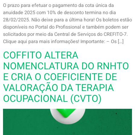
O prazo para efetuar o pagamento da cota única da
anuidade 2025 com 10% de desconto termina no dia
28/02/2025. Não deixe para a última hora! Os boletos estão
disponíveis no Portal do Profissional e também podem ser
solicitados por meio da Central de Serviços do CREFITO-7.
Clique aqui para mais informações! Importante: – Os […]
COFFITO ALTERA
NOMENCLATURA DO RNHTO
E CRIA O COEFICIENTE DE
VALORAÇÃO DA TERAPIA
OCUPACIONAL (CVTO)