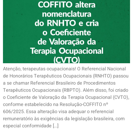
Atenção, terapeutas ocupacionais! O Referencial Nacional
de Honorários Terapêuticos Ocupacionais (RNHTO) passou
a se chamar Referencial Brasileiro de Procedimentos
Terapêuticos Ocupacionais (RBPTO). Além disso, foi criado
o Coeficiente de Valoração da Terapia Ocupacional (CVTO),
conforme estabelecido na Resolução-COFFITO nº
606/2025. Essa alteração visa adequar o referencial
remuneratório às exigências da legislação brasileira, com
especial conformidade […]