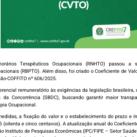
!
orários Terapêuticos Ocupacionais (RNHTO) passou a se
cionais (RBPTO). Além disso, foi criado o Coeficiente de Val
ção-COFFITO nº 606/2025.
erencial remuneratório às exigências da legislação brasileir
 da Concorrência (SBDC), buscando garantir maior transpar
pia Ocupacional.
 medidas, a fixação do valor e o estabelecimento do prazo e 
5 (oitenta e cinco centavos). A atualização anual do Coeficien
 Instituto de Pesquisas Econômicas (IPC/FIPE – Setor Saúde) 