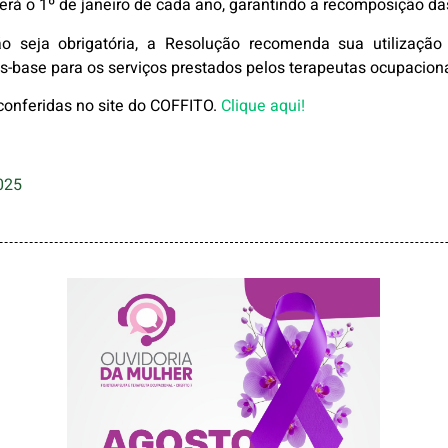
será o 1º de janeiro de cada ano, garantindo a recomposição das
seja obrigatória, a Resolução recomenda sua utilização
es-base para os serviços prestados pelos terapeutas ocupaciona
onferidas no site do COFFITO.
Clique aqui!
025
AGOSTO LILÁS –
ACOLHER,
PROTEGER E
COMBATER A