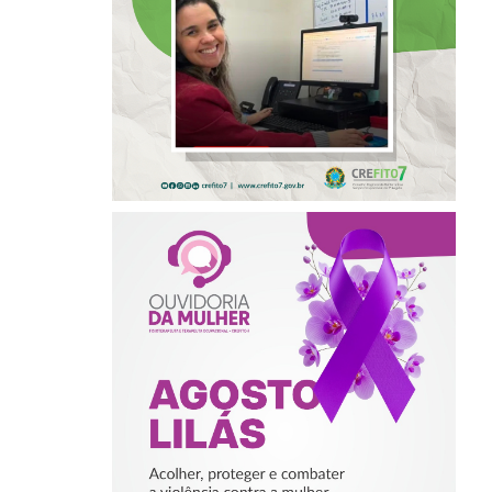
PROGRAMA
INTERNACIONAL
DE LIDERANÇAS
AGOSTO LILÁS –
ACOLHER,
PROTEGER E
COMBATER A
VIOLÊNCIA
CONTRA A
MULHER