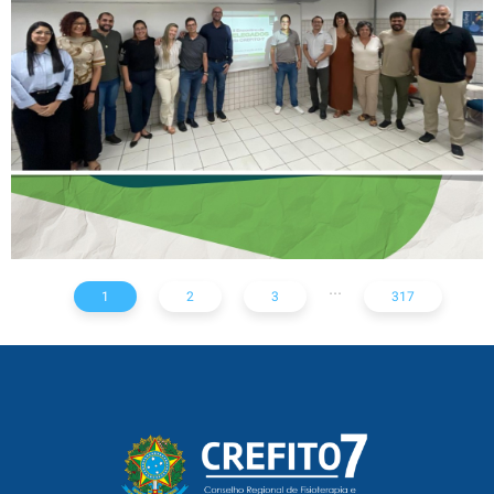
DELEGADOS REFORÇA
AÇÕES PARA TODO O
ESTADO
...
1
2
3
317