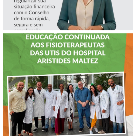
CREFITO-7 LEVA EDUCAÇÃO
CONTINUADA AOS
FISIOTERAPEUTAS DAS UTIs
DO HOSPITAL ARISTIDES
MALTEZ