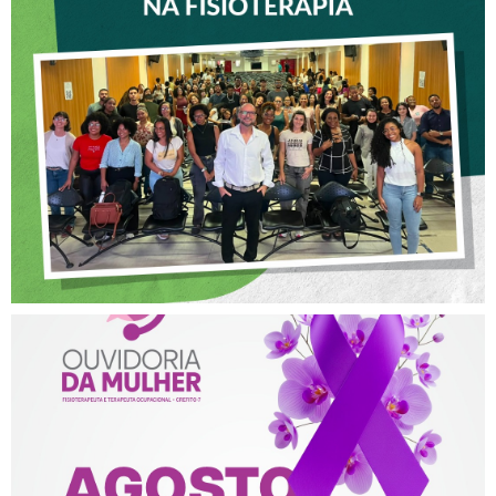
VICE-PRESIDENTE DO
CREFITO-7 PARTICIPA DE
OFICINA SOBRE ÉTICA E
POSTURA PROFISSIONAL
NA FISIOTERAPIA
AGOSTO LILÁS – ACOLHER,
PROTEGER E COMBATER A