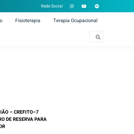
Rede Social
ão
Fisioterapia
Terapia Ocupacional
GIÃO
–
CREFITO
–
7
O DE RESERVA PARA
IOR