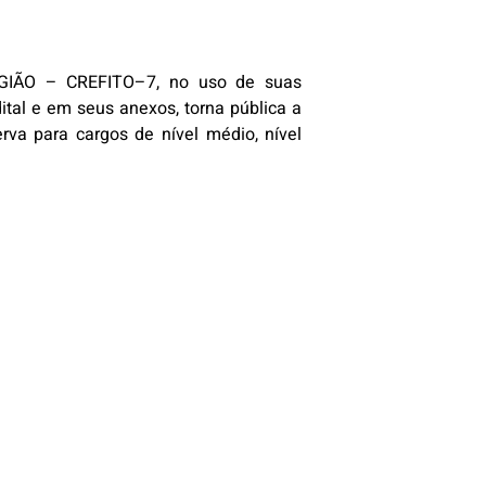
GIÃO
–
CREFITO
–
7
, no uso de suas
dital e em seus anexos, torna púb
lica a
va para cargos de nível médio, nível