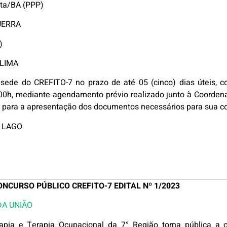
sta/BA (PPP)
UERRA
)
 LIMA
sede do CREFITO-7 no prazo de até 05 (cinco) dias úteis, c
6:00h, mediante agendamento prévio realizado junto à Coorden
, para a apresentação dos documentos necessários para sua co
 LAGO
CURSO PÚBLICO CREFITO-7 EDITAL Nº 1/2023
DA UNIÃO
rapia e Terapia Ocupacional da 7° Região torna pública a 