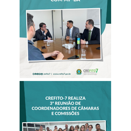
TOLERÂNCIA
ZERO: CREFITO-7
SE REÚNE COM
MP-BA
CREFITO-7
REALIZA 3ª
REUNIÃO DE