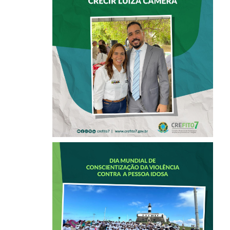
PRESENÇA EM ATO
DE IMPLANTAÇÃO
DO CRECIR LUIZA
CÂMERA
CREFITO-7
PARTICIPA DA 2ª
CAMINHADA