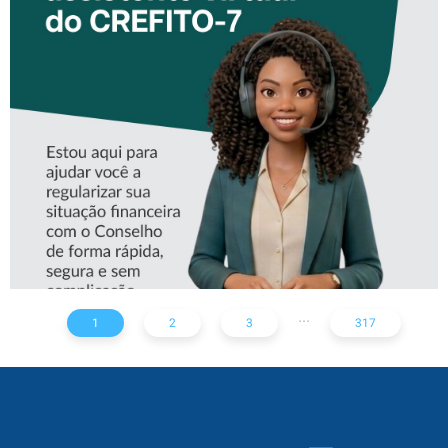
CONHEÇA A ‘ALINE’,
ASSISTENTE VIRTUAL DO
CREFITO-7
...
1
2
3
317