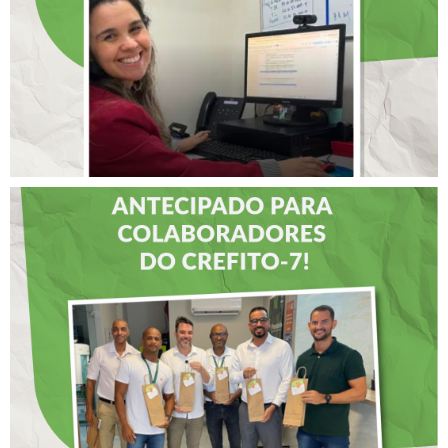
LIDERANÇAS
DIA DOS PAIS É
ANTECIPADO PARA
COLABORADORES DO
CREFITO-7