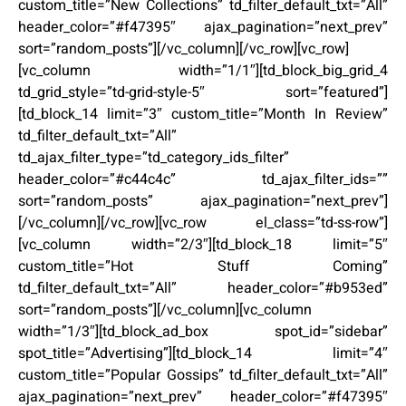
custom_title=”New Collections” td_filter_default_txt=”All”
header_color=”#f47395″ ajax_pagination=”next_prev”
sort=”random_posts”][/vc_column][/vc_row][vc_row]
[vc_column width=”1/1″][td_block_big_grid_4
td_grid_style=”td-grid-style-5″ sort=”featured”]
[td_block_14 limit=”3″ custom_title=”Month In Review”
td_filter_default_txt=”All”
td_ajax_filter_type=”td_category_ids_filter”
header_color=”#c44c4c” td_ajax_filter_ids=””
sort=”random_posts” ajax_pagination=”next_prev”]
[/vc_column][/vc_row][vc_row el_class=”td-ss-row”]
[vc_column width=”2/3″][td_block_18 limit=”5″
custom_title=”Hot Stuff Coming”
td_filter_default_txt=”All” header_color=”#b953ed”
sort=”random_posts”][/vc_column][vc_column
width=”1/3″][td_block_ad_box spot_id=”sidebar”
spot_title=”Advertising”][td_block_14 limit=”4″
custom_title=”Popular Gossips” td_filter_default_txt=”All”
ajax_pagination=”next_prev” header_color=”#f47395″