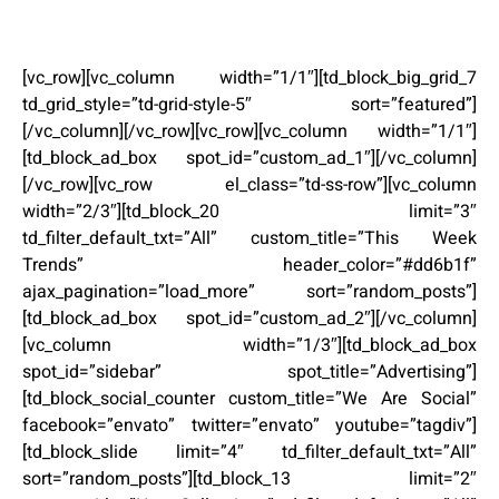
[vc_row][vc_column width=”1/1″][td_block_big_grid_7
td_grid_style=”td-grid-style-5″ sort=”featured”]
[/vc_column][/vc_row][vc_row][vc_column width=”1/1″]
[td_block_ad_box spot_id=”custom_ad_1″][/vc_column]
[/vc_row][vc_row el_class=”td-ss-row”][vc_column
width=”2/3″][td_block_20 limit=”3″
td_filter_default_txt=”All” custom_title=”This Week
Trends” header_color=”#dd6b1f”
ajax_pagination=”load_more” sort=”random_posts”]
[td_block_ad_box spot_id=”custom_ad_2″][/vc_column]
[vc_column width=”1/3″][td_block_ad_box
spot_id=”sidebar” spot_title=”Advertising”]
[td_block_social_counter custom_title=”We Are Social”
facebook=”envato” twitter=”envato” youtube=”tagdiv”]
[td_block_slide limit=”4″ td_filter_default_txt=”All”
sort=”random_posts”][td_block_13 limit=”2″