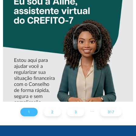
CONHEÇA A ‘ALINE’,
ASSISTENTE VIRTUAL DO
CREFITO-7
...
1
2
3
317