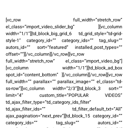
[vc_row full_width=”stretch_row”
el_class=”import_video_slider_bg” ][vc_column
width=”1/1″][td_block_big_grid_6 td_grid_style=”td-grid-
style-1″ category_id=”” category_ids=”” tag_slug=””
autors_id=”” sort=”featured” installed_post_types=””
offset=””][/vc_column][/vc_row][vc_row
full_width=”stretch_row” el_class=”import_video_bg”]
[vc_column width=”1/1″][td_block_ad_box
spot_id=”content_bottom” ][/vc_column][/vc_row][vc_row
full_width=”” parallax=”” parallax_image=”” el_class=”td-
ss-row”][vc_column width=”2/3″][td_block_3 sort=””
limit=”4″ custom_title=”POPULAR VIDEOS”
td_ajax_filter_type=”td_category_ids_filter”
td_ajax_filter_ids=”” td_filter_default_txt=”All”
ajax_pagination=”next_prev”][td_block_15 category_id=””
category_ids=”” tag_slug=”” autors_id=””