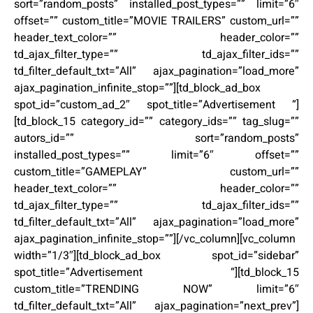
sort=”random_posts” installed_post_types=”” limit=”6″
offset=”” custom_title=”MOVIE TRAILERS” custom_url=””
header_text_color=”” header_color=””
td_ajax_filter_type=”” td_ajax_filter_ids=””
td_filter_default_txt=”All” ajax_pagination=”load_more”
ajax_pagination_infinite_stop=””][td_block_ad_box
spot_id=”custom_ad_2″ spot_title=”Advertisement “]
[td_block_15 category_id=”” category_ids=”” tag_slug=””
autors_id=”” sort=”random_posts”
installed_post_types=”” limit=”6″ offset=””
custom_title=”GAMEPLAY” custom_url=””
header_text_color=”” header_color=””
td_ajax_filter_type=”” td_ajax_filter_ids=””
td_filter_default_txt=”All” ajax_pagination=”load_more”
ajax_pagination_infinite_stop=””][/vc_column][vc_column
width=”1/3″][td_block_ad_box spot_id=”sidebar”
spot_title=”Advertisement “][td_block_15
custom_title=”TRENDING NOW” limit=”6″
td_filter_default_txt=”All” ajax_pagination=”next_prev”]