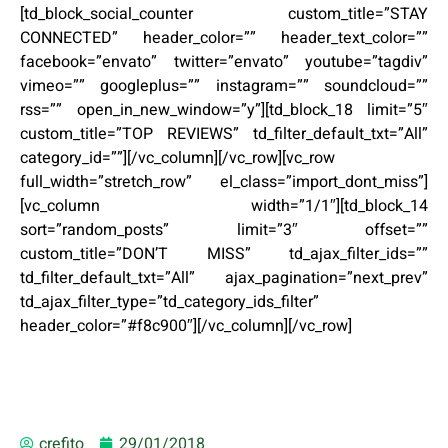
[td_block_social_counter custom_title=”STAY
CONNECTED” header_color=”” header_text_color=””
facebook=”envato” twitter=”envato” youtube=”tagdiv”
vimeo=”” googleplus=”” instagram=”” soundcloud=””
rss=”” open_in_new_window=”y”][td_block_18 limit=”5″
custom_title=”TOP REVIEWS” td_filter_default_txt=”All”
category_id=””][/vc_column][/vc_row][vc_row
full_width=”stretch_row” el_class=”import_dont_miss”]
[vc_column width=”1/1″][td_block_14
sort=”random_posts” limit=”3″ offset=””
custom_title=”DON’T MISS” td_ajax_filter_ids=””
td_filter_default_txt=”All” ajax_pagination=”next_prev”
td_ajax_filter_type=”td_category_ids_filter”
header_color=”#f8c900″][/vc_column][/vc_row]
crefito
29/01/2018