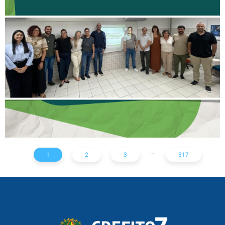
II ENCONTRO DE
DELEGADOS REFORÇA
AÇÕES PARA TODO O
ESTADO
...
1
2
3
317