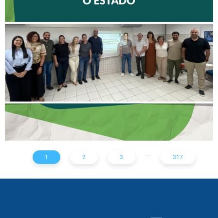
II ENCONTRO DE
DELEGADOS REFORÇA
AÇÕES PARA TODO O
ESTADO
...
1
2
3
317