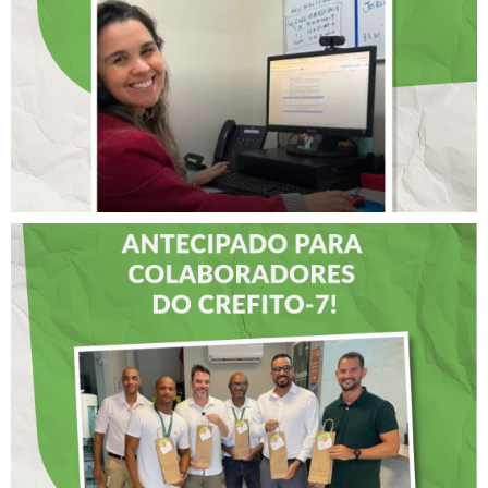
INTERNACIONAL DE
LIDERANÇAS
DIA DOS PAIS É
ANTECIPADO PARA
COLABORADORES DO
CREFITO-7