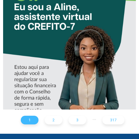
CONHEÇA A ‘ALINE’,
ASSISTENTE VIRTUAL DO
CREFITO-7
...
1
2
3
317