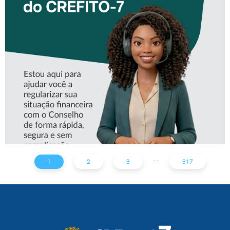
CONHEÇA A ‘ALINE’,
ASSISTENTE VIRTUAL DO
CREFITO-7
...
1
2
3
317