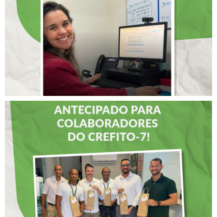
INTERNACIONAL DE
LIDERANÇAS
DIA DOS PAIS É
ANTECIPADO PARA
COLABORADORES DO
CREFITO-7