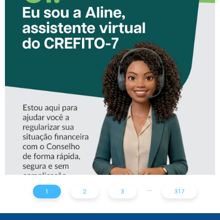
CONHEÇA A ‘ALINE’,
ASSISTENTE VIRTUAL DO
CREFITO-7
...
1
2
3
317