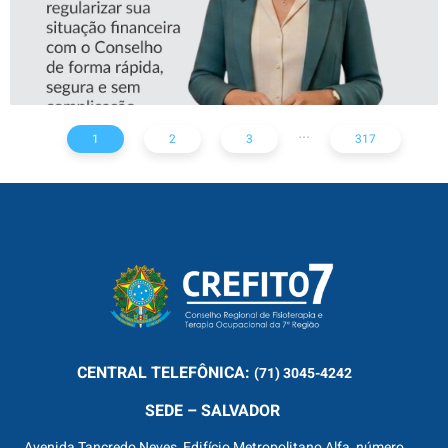
...
1
2
3
317
CENTRAL
TELEFÔNICA:
(71) 3045-4242
SEDE – SALVADOR
Avenida Tancredo Neves, Edifício Metropolitano Alfa, número