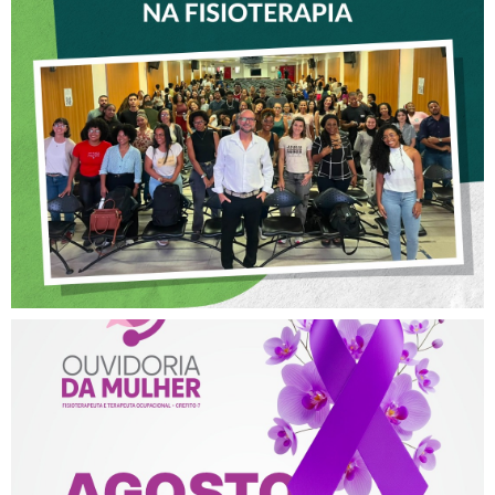
VICE-PRESIDENTE DO
CREFITO-7 PARTICIPA DE
OFICINA SOBRE ÉTICA E
POSTURA PROFISSIONAL
NA FISIOTERAPIA
AGOSTO LILÁS – ACOLHER,
PROTEGER E COMBATER A