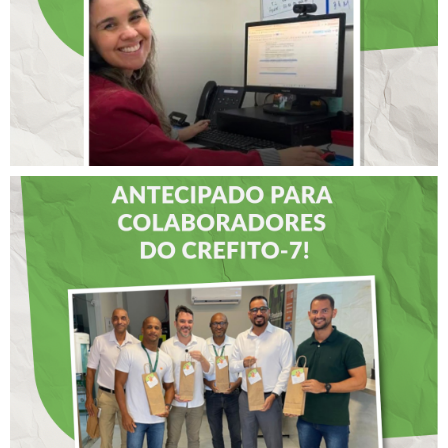
LIDERANÇAS
DIA DOS PAIS É
ANTECIPADO PARA
COLABORADORES DO
CREFITO-7