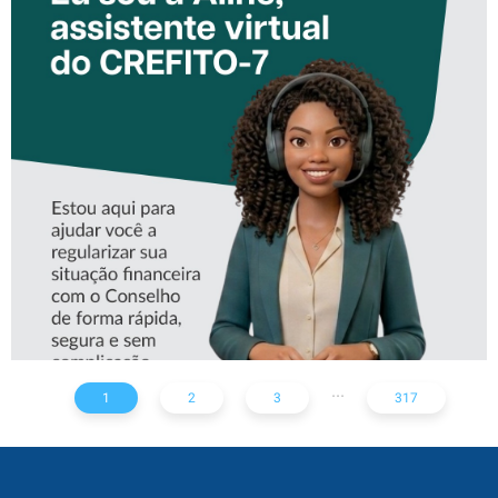
CONHEÇA A ‘ALINE’,
ASSISTENTE VIRTUAL DO
CREFITO-7
...
1
2
3
317