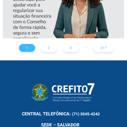
...
1
2
3
317
CENTRAL
TELEFÔNICA:
(71) 3045-4242
SEDE – SALVADOR