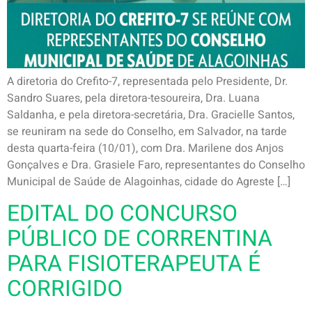
A diretoria do Crefito-7, representada pelo Presidente, Dr.
Sandro Suares, pela diretora-tesoureira, Dra. Luana
Saldanha, e pela diretora-secretária, Dra. Gracielle Santos,
se reuniram na sede do Conselho, em Salvador, na tarde
desta quarta-feira (10/01), com Dra. Marilene dos Anjos
Gonçalves e Dra. Grasiele Faro, representantes do Conselho
Municipal de Saúde de Alagoinhas, cidade do Agreste […]
EDITAL DO CONCURSO
PÚBLICO DE CORRENTINA
PARA FISIOTERAPEUTA É
CORRIGIDO