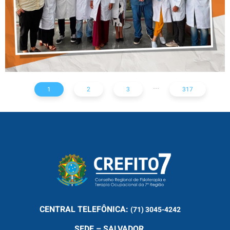
...
1
2
3
317
CENTRAL
TELEFÔNICA:
(71) 3045-4242
SEDE – SALVADOR