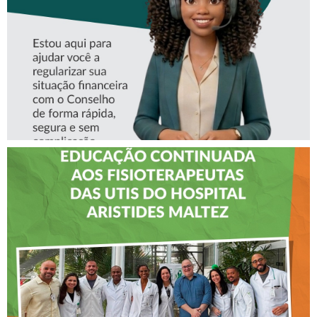
CREFITO-7
CREFITO-7 LEVA EDUCAÇÃO
CONTINUADA AOS
FISIOTERAPEUTAS DAS UTIs
DO HOSPITAL ARISTIDES
MALTEZ