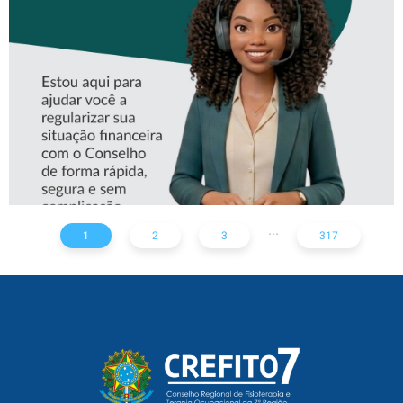
ASSISTENTE VIRTUAL DO
CREFITO-7
...
1
2
3
317