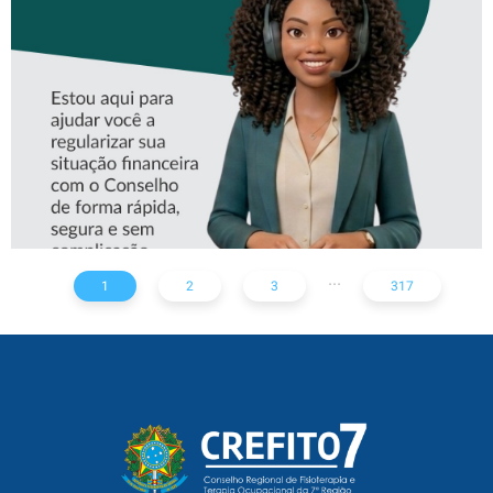
ASSISTENTE VIRTUAL DO
CREFITO-7
...
1
2
3
317