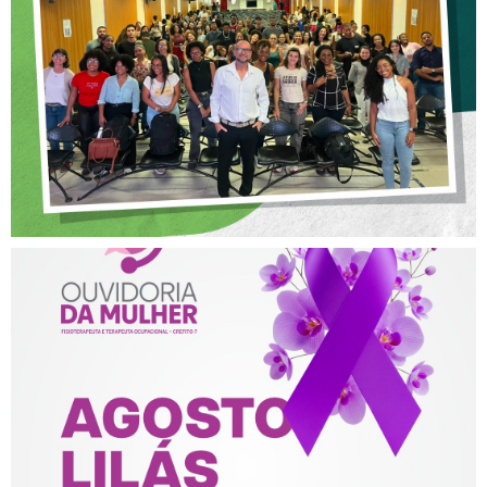
OFICINA SOBRE ÉTICA E
POSTURA PROFISSIONAL
NA FISIOTERAPIA
AGOSTO LILÁS – ACOLHER,
PROTEGER E COMBATER A
VIOLÊNCIA CONTRA A
MULHER