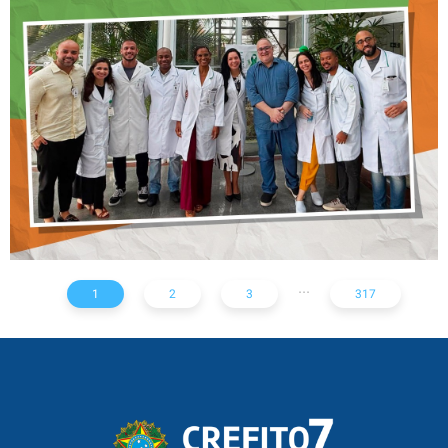
CONTINUADA AOS
FISIOTERAPEUTAS DAS UTIs
DO HOSPITAL ARISTIDES
MALTEZ
...
1
2
3
317