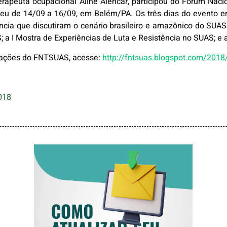
erapeuta ocupacional Aline Alencar, participou do Fórum Naci
u de 14/09 a 16/09, em Belém/PA. Os três dias do evento en
ia que discutiram o cenário brasileiro e amazônico do SUAS
 a I Mostra de Experiências de Luta e Resistência no SUAS; e
mações do FNTSUAS, acesse:
http://fntsuas.blogspot.com/2018
018
COMO ATUALIZAR
SEU E-MAIL NO