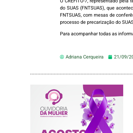
O CREFITO-7, representado pela t
do SUAS (FNTSUAS), que acontece
FNTSUAS, com mesas de conferênc
processo de precarização do SUAS;
Para acompanhar todas as infor
Adriana Cerqueira
21/09/2
AGOSTO LILÁS –
ACOLHER,
PROTEGER E
COMBATER A