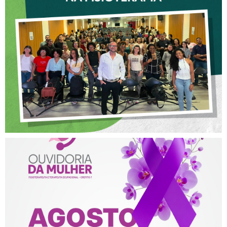
CREFITO-7 PARTICIPA DE
OFICINA SOBRE ÉTICA E
POSTURA PROFISSIONAL
NA FISIOTERAPIA
AGOSTO LILÁS – ACOLHER,
PROTEGER E COMBATER A
VIOLÊNCIA CONTRA A