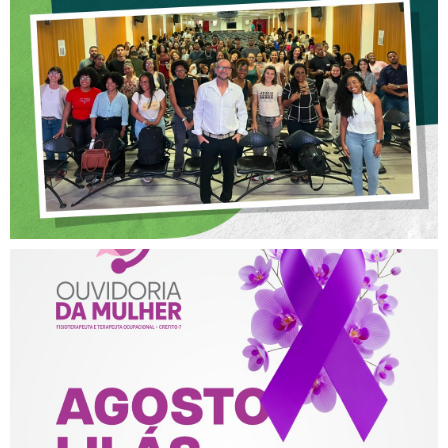
OFICINA SOBRE ÉTICA E
POSTURA PROFISSIONAL
NA FISIOTERAPIA
AGOSTO LILÁS – ACOLHER,
PROTEGER E COMBATER A
VIOLÊNCIA CONTRA A