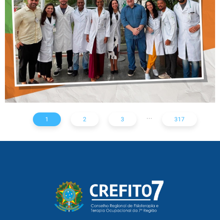
DO HOSPITAL ARISTIDES
MALTEZ
...
1
2
3
317