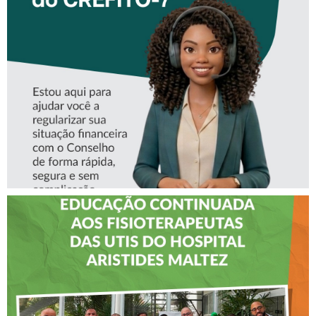
CONHEÇA A ‘ALINE’,
ASSISTENTE VIRTUAL DO
CREFITO-7
CREFITO-7 LEVA EDUCAÇÃO
CONTINUADA AOS
FISIOTERAPEUTAS DAS UTIs