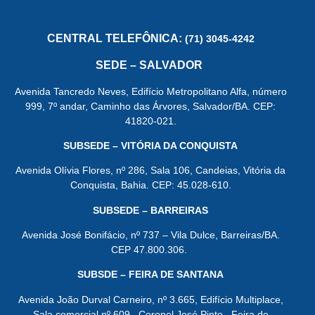
CENTRAL
TELEFÔNICA:
(71) 3045-4242
SEDE – SALVADOR
Avenida Tancredo Neves, Edifício Metropolitano Alfa, número
999, 7º andar, Caminho das Árvores, Salvador/BA. CEP:
41820-021.
SUBSEDE – VITÓRIA DA CONQUISTA
Avenida Olívia Flores, nº 286, Sala 106, Candeias, Vitória da
Conquista, Bahia. CEP: 45.028-610.
SUBSEDE – BARREIRAS
Avenida José Bonifácio, nº 737 – Vila Dulce, Barreiras/BA.
CEP 47.800.306.
SUBSDE – FEIRA DE SANTANA
Avenida João Durval Carneiro, nº 3.665, Edifício Multiplace,
Sala comercial nº 609, Coronel José Pinto, Feira de