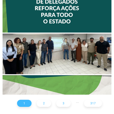
II ENCONTRO DE
DELEGADOS REFORÇA
AÇÕES PARA TODO O
ESTADO
...
1
2
3
317