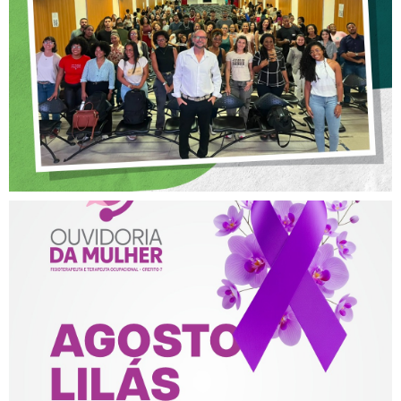
POSTURA PROFISSIONAL
NA FISIOTERAPIA
AGOSTO LILÁS – ACOLHER,
PROTEGER E COMBATER A
VIOLÊNCIA CONTRA A
MULHER