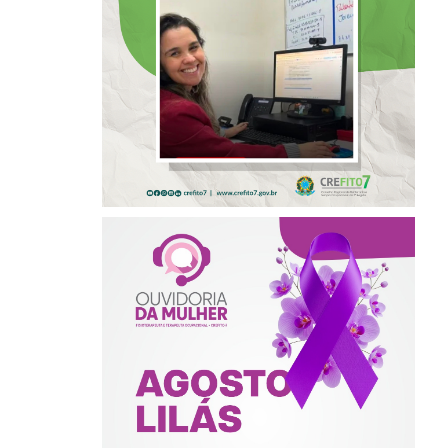
RENOMADO
PROGRAMA
INTERNACIONAL
DE LIDERANÇAS
AGOSTO LILÁS –
ACOLHER,
PROTEGER E
COMBATER A
VIOLÊNCIA
CONTRA A